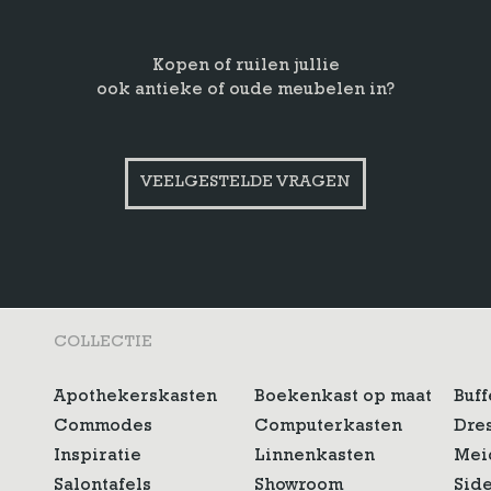
Kopen of ruilen jullie
ook antieke of oude meubelen in?
VEELGESTELDE VRAGEN
COLLECTIE
Apothekerskasten
Boekenkast op maat
Buff
Commodes
Computerkasten
Dre
Inspiratie
Linnenkasten
Mei
Salontafels
Showroom
Sid