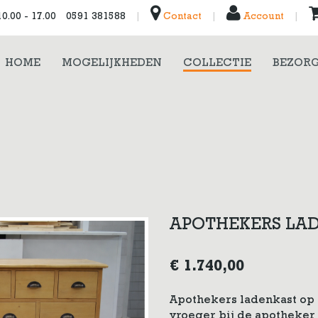
0.00 - 17.00
0591 381588
|
Contact
|
Account
|
HOME
MOGELIJKHEDEN
COLLECTIE
BEZORG
APOTHEKERS LA
€
1.740,00
Apothekers ladenkast op s
vroeger bij de apotheker