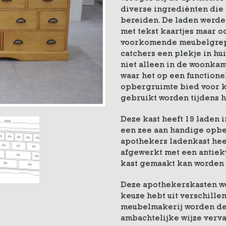
diverse ingrediënten die
bereiden. De laden werde
met tekst kaartjes maar 
voorkomende meubelgrep
catchers een plekje in hu
niet alleen in de woonkam
waar het op een functione
opbergruimte bied voor k
gebruikt worden tijdens 
Deze kast heeft 19 laden 
een zee aan handige opbe
apothekers ladenkast heef
afgewerkt met een antiek
kast gemaakt kan worden 
Deze apothekerskasten wo
keuze hebt uit verschille
meubelmakerij worden de
ambachtelijke wijze verva