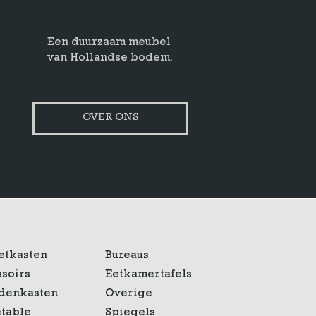
Een duurzaam meubel
van Hollandse bodem.
OVER ONS
etkasten
Bureaus
ssoirs
Eetkamertafels
denkasten
Overige
etable
Spiegels