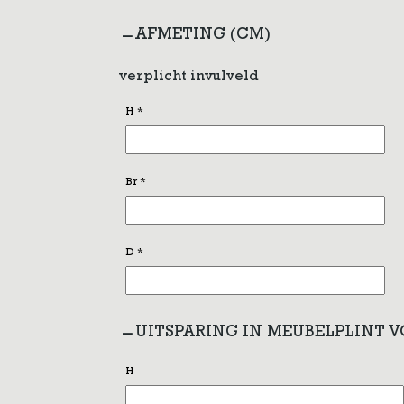
AFMETING (CM)
verplicht invulveld
H
*
Br
*
D
*
UITSPARING IN MEUBELPLINT 
H