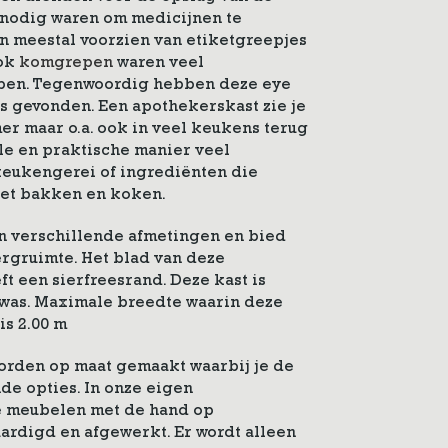
 nodig waren om medicijnen te
n meestal voorzien van etiketgreepjes
ook
komgrepen
waren veel
en. Tegenwoordig hebben deze eye
is gevonden. Een apothekerskast zie je
er maar o.a. ook in veel keukens terug
le en praktische manier veel
eukengerei of ingrediënten die
het bakken en koken.
in verschillende afmetingen en bied
rgruimte. Het blad van deze
t een sierfreesrand. Deze kast is
was. Maximale breedte waarin deze
is 2.00 m
rden op maat gemaakt waarbij je de
nde opties. In onze eigen
 meubelen met de hand op
ardigd en afgewerkt. Er wordt alleen