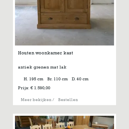
Houten woonkamer kast
antiek grenen mat lak
H. 195 cm
Br. 110 cm
D. 40 cm
Prijs:
€
1.590,00
Meer bekijken
/
Bestellen