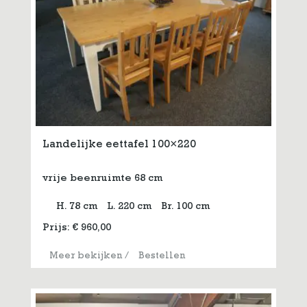
Landelijke eettafel 100×220
vrije beenruimte 68 cm
H. 78 cm
L. 220 cm
Br. 100 cm
Prijs:
€
960,00
Meer bekijken
/
Bestellen