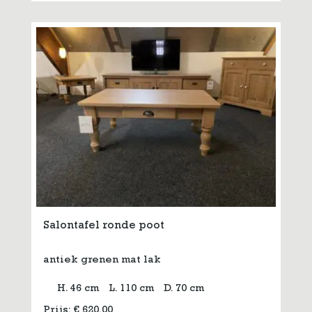
Salontafel ronde poot
antiek grenen mat lak
H. 46 cm
L. 110 cm
D. 70 cm
Prijs:
€
620,00