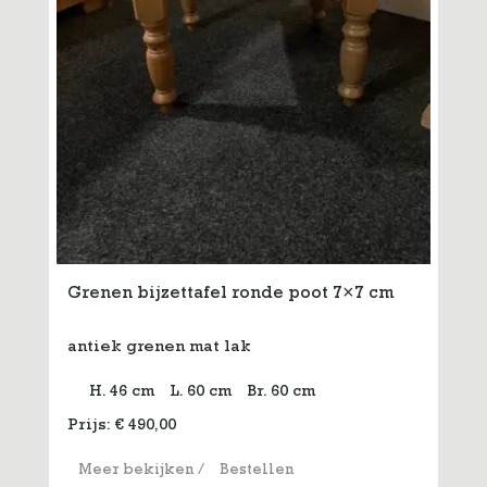
Grenen bijzettafel ronde poot 7×7 cm
antiek grenen mat lak
H. 46 cm
L. 60 cm
Br. 60 cm
Prijs:
€
490,00
Meer bekijken
/
Bestellen