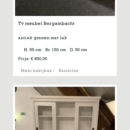
Tv meubel Bergambacht
antiek grenen mat lak
H. 55 cm
Br. 150 cm
D. 50 cm
Prijs:
€
850,00
Meer bekijken
/
Bestellen