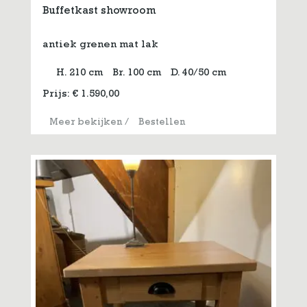
Buffetkast showroom
antiek grenen mat lak
H. 210 cm
Br. 100 cm
D. 40/50 cm
Prijs:
€
1.590,00
Meer bekijken
/
Bestellen