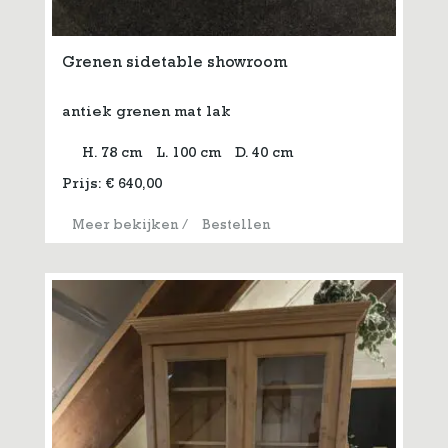
Grenen sidetable showroom
antiek grenen mat lak
H. 78 cm
L. 100 cm
D. 40 cm
Prijs:
€
640,00
Meer bekijken
/
Bestellen