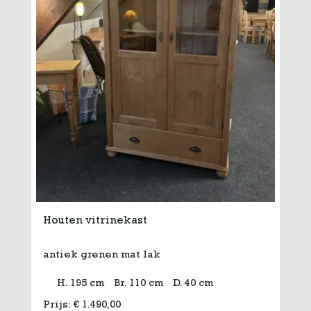
Houten vitrinekast
antiek grenen mat lak
H. 195 cm
Br. 110 cm
D. 40 cm
Prijs:
€
1.490,00