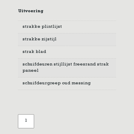
Uitvoering
strakke plintlijst
strakke zijstijl
strak blad
schuifdeuren stijllijst freesrand strak
paneel
schuifdeurgreep oud messing
Dressoir
schuifdeuren
wit