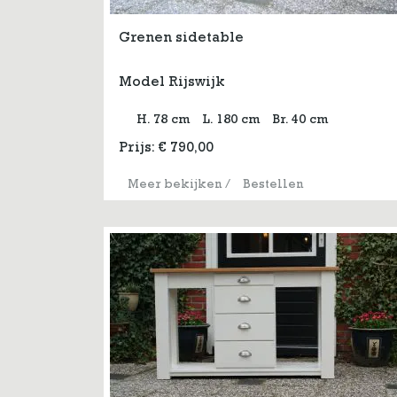
Grenen sidetable
Model Rijswijk
H. 78 cm
L. 180 cm
Br. 40 cm
Prijs:
€
790,00
Meer bekijken
/
Bestellen