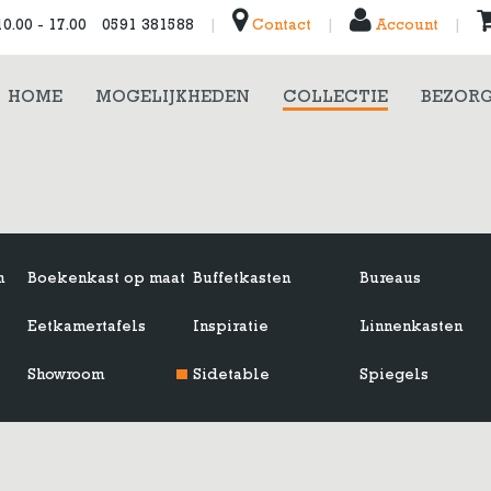
0.00 - 17.00
0591 381588
|
Contact
|
Account
|
HOME
MOGELIJKHEDEN
COLLECTIE
BEZORG
n
Boekenkast op maat
Buffetkasten
Bureaus
Eetkamertafels
Inspiratie
Linnenkasten
Showroom
Sidetable
Spiegels