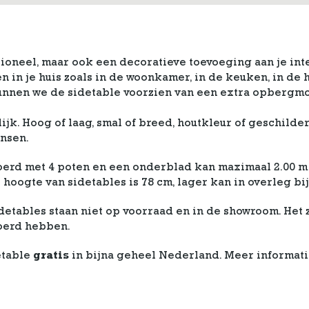
tioneel, maar ook een decoratieve toevoeging aan je inte
n in je huis zoals in de woonkamer, in de keuken, in de
unnen we de sidetable voorzien van een extra opbergmo
lijk. Hoog of laag, smal of breed, houtkleur of geschild
ensen.
oerd met 4 poten en een onderblad kan maximaal 2.00 m
oogte van sidetables is 78 cm, lager kan in overleg bijn
etables staan niet op voorraad en in de showroom. Het
oerd hebben.
etable
gratis
in bijna geheel Nederland. Meer informati