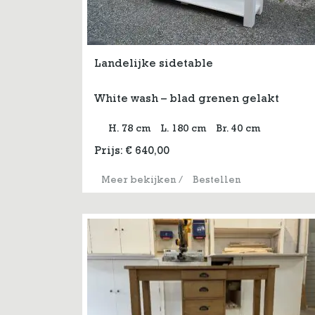
Landelijke sidetable
White wash – blad grenen gelakt
H. 78 cm
L. 180 cm
Br. 40 cm
Prijs:
€
640,00
Meer bekijken
/
Bestellen