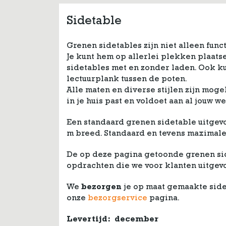
Sidetable
Grenen sidetables zijn niet alleen func
Je kunt hem op allerlei plekken plaatse
sidetables met en zonder laden. Ook k
lectuurplank tussen de poten.
Alle maten en diverse stijlen zijn moge
in je huis past en voldoet aan al jouw w
Een standaard grenen sidetable uitgev
m breed. Standaard en tevens maximale h
De op deze pagina getoonde grenen sid
opdrachten die we voor klanten uitgev
We
bezorgen
je op maat gemaakte sid
onze
bezorgservice
pagina.
Levertijd:
december