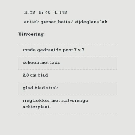
H. 78
Br. 40
L. 148
antiek grenen beits / zijdeglans lak
Uitvoering
ronde gedraaide poot 7 x 7
scheen met lade
2.8 cm blad
glad blad strak
ringtrekker met ruitvormige
achterplaat