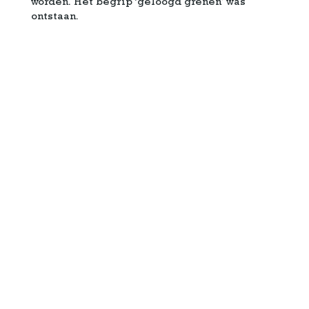
worden. Het begrip ‘geloogd grenen’ was
ontstaan.