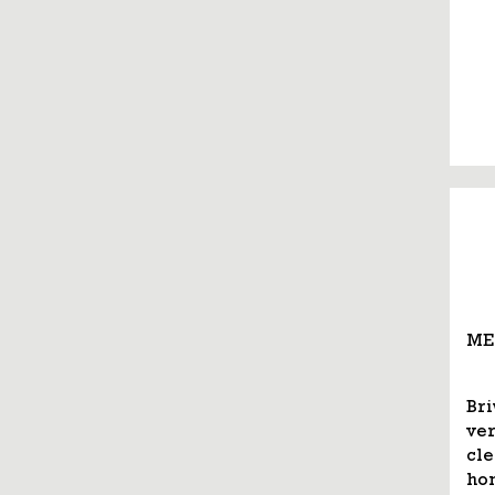
ME
Br
ve
cle
hon