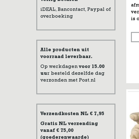
Veilig betalen
af
iDEAL, Bancontact, Paypal of
ver
overboeking
is 
Alle producten uit
voorraad leverbaar.
Op werkdagen
voor 15.00
uu
r besteld dezelfde dag
verzonden met Post.nl
Verzendkosten NL € 7,95
Gratis NL verzending
vanaf € 75,00
(goederenwaarde)