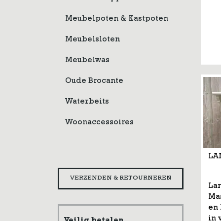
Meubelpoten & Kastpoten
Meubelsloten
Meubelwas
Oude Brocante
Waterbeits
Woonaccessoires
LA
VERZENDEN & RETOURNEREN
La
Mas
en
in 