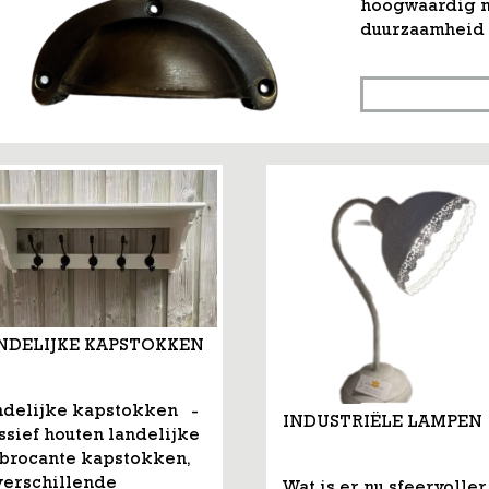
hoogwaardig m
duurzaamheid en
NDELIJKE KAPSTOKKEN
ndelijke kapstokken -
INDUSTRIËLE LAMPEN
sief houten landelijke
 brocante kapstokken,
verschillende