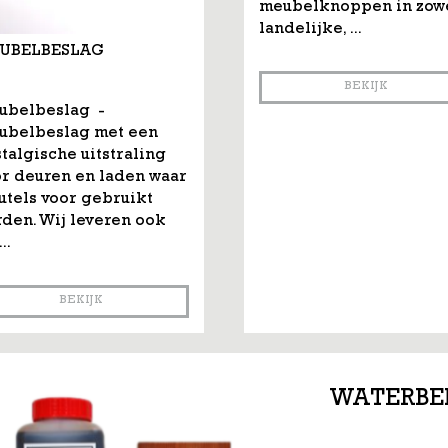
meubelknoppen in zow
landelijke, ...
UBELBESLAG
BEKIJK
ubelbeslag -
ubelbeslag met een
talgische uitstraling
r deuren en laden waar
utels voor gebruikt
den. Wij leveren ook
..
BEKIJK
WATERBE