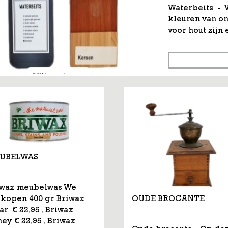
Waterbeits - W
kleuren van on
voor hout zijn 
UBELWAS
iwax meubelwas We
OUDE BROCANTE
rkopen 400 gr Briwax
ar € 22,95 , Briwax
ey € 22,95 , Briwax