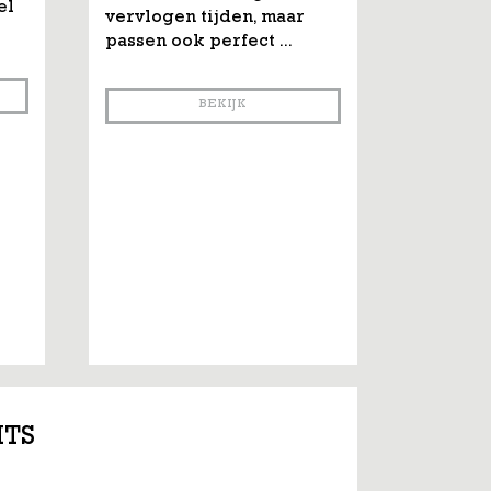
el
vervlogen tijden, maar
passen ook perfect ...
BEKIJK
ITS