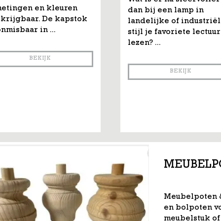
Wat is er nu sfeervoller
metingen en kleuren
dan bij een lamp in
krijgbaar. De kapstok
landelijke of industrië
onmisbaar in ...
stijl je favoriete lectuur
lezen? ...
BEKIJK
BEKIJK
MEUBELP
Meubelpoten &
en bolpoten v
meubelstuk of h