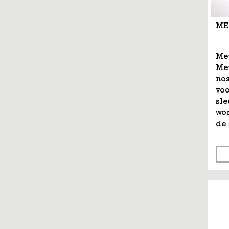
ME
Me
Me
nos
voo
sle
wor
de .