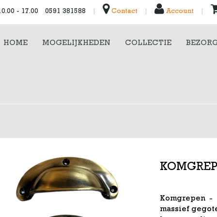
0.00 - 17.00
0591 381588
|
Contact
|
Account
|
HOME
MOGELIJKHEDEN
COLLECTIE
BEZORG
KOMGRE
Komgrepen - 
massief gegote