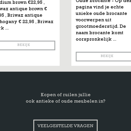
Oude brocante - Op de
ium brown €22,95 ,
pagina vind je echte
wax antique brown €
unieke oude brocante
95 , Briwax antique
voorwerpen uit
ogany € 22,95 , Briwax
grootmoederstijd. De
k ...
naam brocante komt
oorspronkelijk ...
BEKIJK
BEKIJK
Kopen of ruilen jullie
ook antieke of oude meubelen in?
VEELGESTELDE VRAGEN