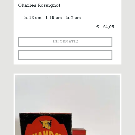
Charles Rossignol
h. 12 cm
l. 19 cm
b. 7 cm
€
24,95
INFORMATIE