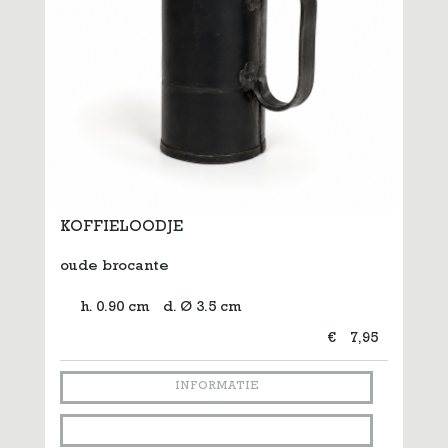
KOFFIELOODJE
oude brocante
h. 0.90 cm
d. Ø 3.5 cm
€
7,95
INFORMATIE