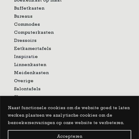
Boekenkast op maat
Buffetkasten
Bureaus
Commodes
Computerkasten
Dressoirs
Eetkamertafels
Inspiratie
Linnenkasten
Meidenkasten
Overige
Salontafels
Showroom
Sidetable
Naast functionele cookies om de website goed te laten
Spiegels
werken plaatsen we analytische cookies om de
Tv-meubelen
bezoekerservaringen op onze website te verbeteren.
Vitrinekasten
Accepteren