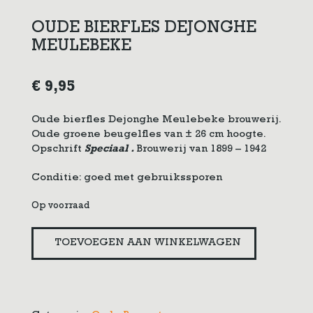
OUDE BIERFLES DEJONGHE
MEULEBEKE
€
9,95
Oude bierfles Dejonghe Meulebeke brouwerij.
Oude groene beugelfles van ± 26 cm hoogte.
Opschrift
Speciaal .
Brouwerij van 1899 – 1942
Conditie: goed met gebruikssporen
Op voorraad
Oude
TOEVOEGEN AAN WINKELWAGEN
bierfles
Dejonghe
Meulebeke
aantal