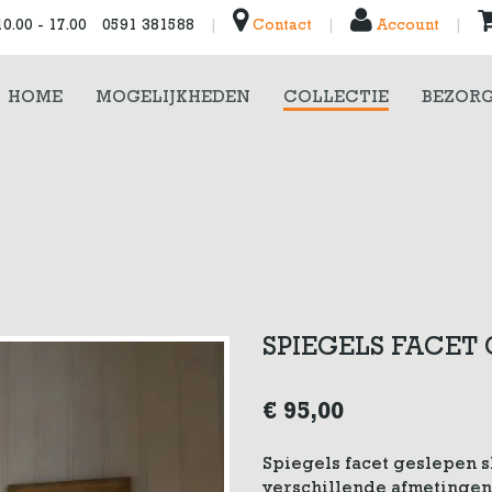
0.00 - 17.00
0591 381588
|
Contact
|
Account
|
HOME
MOGELIJKHEDEN
COLLECTIE
BEZORG
SPIEGELS FACE
€
95,00
Spiegels facet geslepen
verschillende afmetingen