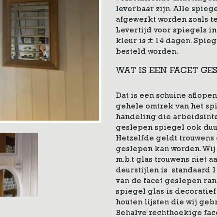
leverbaar zijn. Alle spie
afgewerkt worden zoals te
Levertijd voor spiegels i
kleur is ± 14 dagen. Spie
besteld worden.
WAT IS EEN FACET GE
Dat is een schuine aflope
gehele omtrek van het spie
handeling die arbeidsinte
geslepen spiegel ook duur
Hetzelfde geldt trouwens 
geslepen kan worden. Wij
m.b.t glas trouwens niet a
deurstijlen is standaard 1.
van de facet geslepen ran
spiegel glas is decoratief
houten lijsten die wij geb
Behalve rechthoekige fac