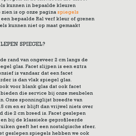
gels kunnen in bepaalde kleuren
 zien is op onze pagina
spiegels
n een bepaalde Ral verf kleur of grenen
gels kunnen niet op maat gemaakt
SLEPEN SPIEGEL?
nde rand van ongeveer 2 cm langs de
gel glas. Facet slijpen is een extra
nsief is vandaar dat een facet
der is dan vlak spiegel glas.
ook voor blank glas dat ook facet
 bieden die service bij onze meubelen
an. Onze sponninglijst breedte van
5 cm en er blijft dan vrijwel niets over
d die 2 cm breed is. Facet geslepen
 en bij de klassieke geprofileerde
ruiken geeft het een nostalgische sfeer.
et geslepen spiegels hebben we ook