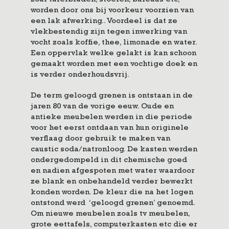
zoal tafelbladen, stoelen, bureaus etc,
worden door ons bij voorkeur voorzien van
een lak afwerking.. Voordeel is dat ze
vlekbestendig zijn tegen inwerking van
vocht zoals koffie, thee, limonade en water.
Een oppervlak welke gelakt is kan schoon
gemaakt worden met een vochtige doek en
is verder onderhoudsvrij.
De term geloogd grenen is ontstaan in de
jaren 80 van de vorige eeuw. Oude en
antieke meubelen werden in die periode
voor het eerst ontdaan van hun originele
verflaag door gebruik te maken van
caustic soda/natronloog. De kasten werden
ondergedompeld in dit chemische goed
en nadien afgespoten met water waardoor
ze blank en onbehandeld verder bewerkt
konden worden. De kleur die na het logen
ontstond werd ‘geloogd grenen’ genoemd.
Om nieuwe meubelen zoals tv meubelen,
grote eettafels, computerkasten etc die er