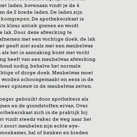
 met laden, bovenaan vindt je de 4
n de 2 brede laden. De laden zijn
g
komgrepen
. De apothekerskast is
its
kleur antiek grenen en wordt
 lak. Door deze afwerking te
 afnemen met een vochtige doek, de lak
et geeft niet zoals met een meubelwas
 als het in aanraking komt met vocht
aling heeft van een meubelwas afwerking.
houd nodig, behalve het normale
htige of droge doek. Meubelwas moet
k worden schoongemaakt en eens in de
 weer opnieuw in de meubelwas zetten.
oeger gebruikt door apothekers als
jnen en de grondstoffen ervan. Over
othekerskast zich in de praktijk bij
t vindt steeds vaker de weg naar het
it soort meubelen zijn echte eye-
woonkamer, hal of keuken en bieden