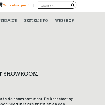
Search
Winkelwagen 0
|
SERVICE
BESTELINFO
WEBSHOP
ST SHOWROOM
s in de showroom staat. De kast staat op
ot, heeft strakke zijstijlen en een