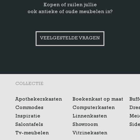
Kopen of ruilen jullie
ook antieke of oude meubelen in?
VEELGESTELDE VRAGEN
COLLECTIE
Apothekerskasten
Boekenkast op maat
Buff
Commodes
Computerkasten
Dre
Inspiratie
Linnenkasten
Mei
Salontafels
Showroom
Sid
Tv-meubelen
Vitrinekasten