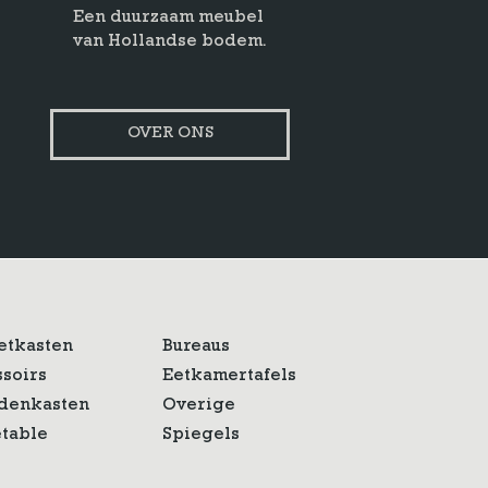
Een duurzaam meubel
van Hollandse bodem.
OVER ONS
etkasten
Bureaus
ssoirs
Eetkamertafels
denkasten
Overige
etable
Spiegels