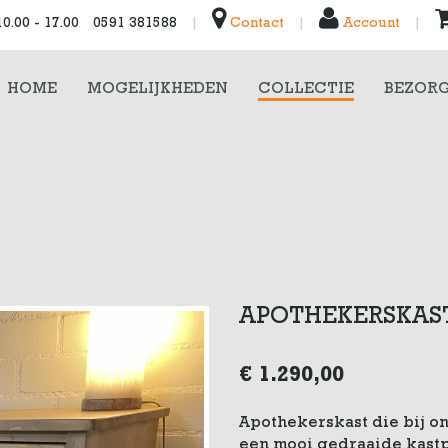
0.00 - 17.00
0591 381588
|
Contact
|
Account
|
HOME
MOGELIJKHEDEN
COLLECTIE
BEZORG
APOTHEKERSKA
€
1.290,00
Apothekerskast die bij on
een mooi gedraaide kastpo