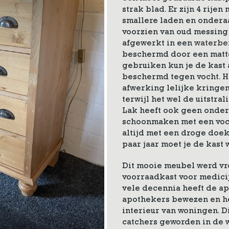
strak blad. Er zijn 4 rijen
smallere laden en onderaa
voorzien van oud messin
afgewerkt in een
waterbe
beschermd door een matte
gebruiken kun je de kast
beschermd tegen vocht. H
afwerking lelijke kringen
terwijl het wel de uitstr
Lak heeft ook geen onder
schoonmaken met een voc
altijd met een droge doe
paar jaar moet je de kast
Dit mooie meubel werd vr
voorraadkast voor medici
vele decennia heeft de ap
apothekers bewezen en he
interieur van woningen. D
catchers geworden in de 