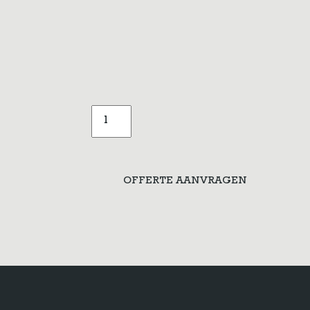
Apothekerskast
showroom
aantal
OFFERTE AANVRAGEN