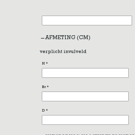
AFMETING (CM)
verplicht invulveld
H
*
Br
*
D
*