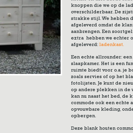
knoppen die we op de la
overschilderbaar. De zijst
strakke stijl. We hebben
afgeleverd omdat de klant
aanbrengen. Een soortgel
extra hebben we echter o
afgeleverd:
ladenkast.
Een echte allrounder: ee
slaapkamer. Het is een fun
ruimte biedt voor o.a. je
zoals servies of op het bl
fotolijsten. Je kunt de n
op andere plekken in de 
kan nu naast het bed, de 
commode ook een echte al
opvouwbare kleding, onde
opbergen.
Deze blank houten commod