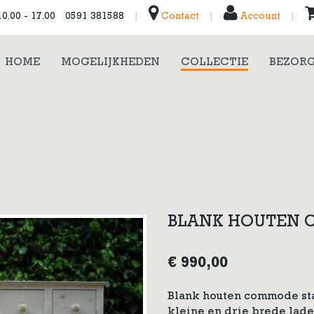
0.00 - 17.00
0591 381588
|
Contact
|
Account
|
HOME
MOGELIJKHEDEN
COLLECTIE
BEZORG
BLANK HOUTEN
€
990,00
Blank houten commode sta
kleine en drie brede lad