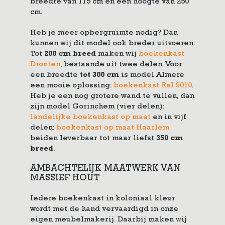
breedte van 115 cm en een hoogte van 250
cm.
Heb je meer opbergruimte nodig? Dan
kunnen wij dit model ook breder uitvoeren.
Tot
200 cm breed
maken wij
boekenkast
Dronten
, bestaande uit twee delen. Voor
een breedte
tot 300 cm
is model Almere
een mooie oplossing:
boekenkast Ral 9010
.
Heb je een nog grotere wand te vullen, dan
zijn model Gorinchem (vier delen):
landelijke boekenkast op maat
en in vijf
delen:
boekenkast op maat Haarlem
beiden leverbaar tot maar liefst
350 cm
breed
.
AMBACHTELIJK MAATWERK VAN
MASSIEF HOUT
Iedere boekenkast in koloniaal kleur
wordt met de hand vervaardigd in onze
eigen meubelmakerij. Daarbij maken wij