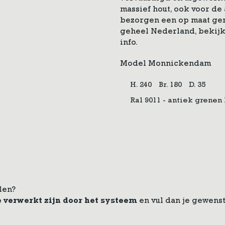
massief hout, ook voor d
bezorgen een op maat gem
geheel Nederland, bekij
info.
Model Monnickendam
H. 240
Br. 180
D. 35
Ral 9011 - antiek grenen
len?
e verwerkt zijn door het systeem
en vul dan je gewenst