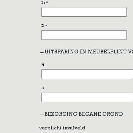
Br
*
D
*
UITSPARING IN MEUBELPLINT 
H
D
BEZORGING BEGANE GROND
verplicht invulveld