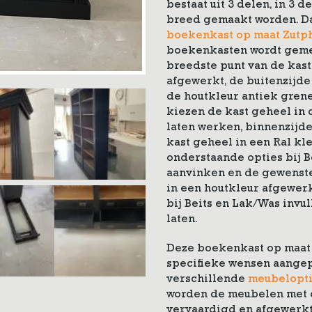
bestaat uit 3 delen, in 3 
breed gemaakt worden. Da
boekenkast op maat Zutp
boekenkasten wordt gemet
breedste punt van de kast.
afgewerkt, de buitenzijde
de houtkleur antiek grene
kiezen de kast geheel in d
laten werken, binnenzijde 
kast geheel in een Ral kl
onderstaande opties bij B
aanvinken en de gewenste 
in een houtkleur afgewer
bij Beits en Lak/Was invu
laten.
Deze boekenkast op maat 
specifieke wensen aangepa
verschillende
meubelopt
worden de meubelen met d
vervaardigd en afgewerkt