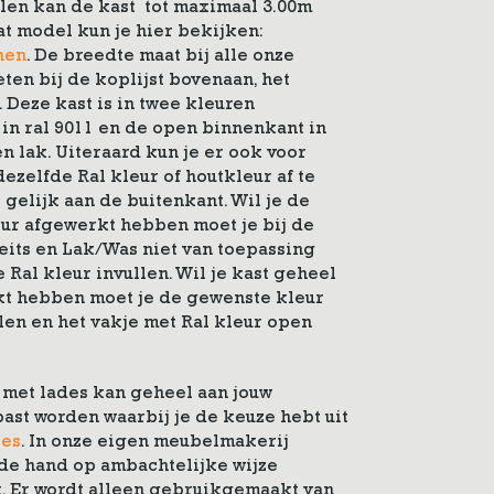
delen kan de kast tot maximaal 3.00m
t model kun je hier bekijken:
hen
. De breedte maat bij alle onze
en bij de koplijst bovenaan, het
 Deze kast is in twee kleuren
 in ral 9011 en de open binnenkant in
n lak. Uiteraard kun je er ook voor
ezelfde Ral kleur of houtkleur af te
gelijk aan de buitenkant. Wil je de
eur afgewerkt hebben moet je bij de
eits en Lak/Was niet van toepassing
Ral kleur invullen. Wil je kast geheel
kt hebben moet je de gewenste kleur
llen en het vakje met Ral kleur open
met lades kan geheel aan jouw
st worden waarbij je de keuze hebt uit
ies
. In onze eigen meubelmakerij
e hand op ambachtelijke wijze
. Er wordt alleen gebruikgemaakt van