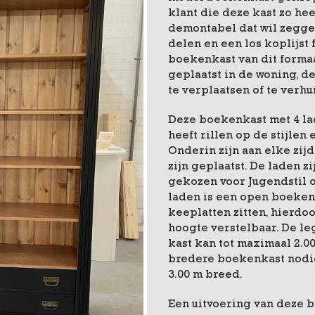
klant die deze kast zo he
demontabel dat wil zegge
delen en een los koplijst
boekenkast van dit forma
geplaatst in de woning, d
te verplaatsen of te verhu
Deze boekenkast met 4 lade
heeft rillen op de stijlen
Onderin zijn aan elke zij
zijn geplaatst. De laden zi
gekozen voor Jugendstil
laden is een open boeken
keeplatten zitten, hierdo
hoogte verstelbaar. De le
kast kan tot maximaal 2.
bredere boekenkast nodig
3.00 m breed.
Een uitvoering van deze 