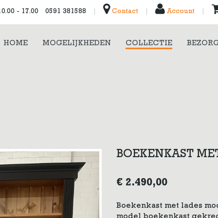
0.00 - 17.00
0591 381588
|
Contact
|
Account
|
HOME
MOGELIJKHEDEN
COLLECTIE
BEZORG
BOEKENKAST ME
€
2.490,00
Boekenkast met lades mo
model boekenkast gekrege