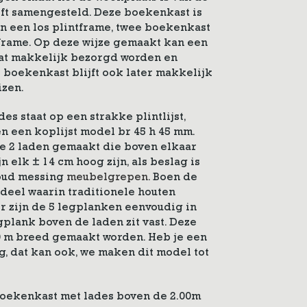
eft samengesteld. Deze boekenkast is
n een los plintframe, twee boekenkast
 frame. Op deze wijze gemaakt kan een
at makkelijk bezorgd worden en
e boekenkast blijft ook later makkelijk
izen.
s staat op een strakke plintlijst,
 en een koplijst model br 45 h 45 mm.
de 2 laden gemaakt die boven elkaar
jn elk ± 14 cm hoog zijn, als beslag is
 oud messing
meubelgrepen
. Boen de
deel waarin traditionele houten
or zijn de 5 legplanken eenvoudig in
gplank boven de laden zit vast. Deze
00 m breed gemaakt worden. Heb je een
, dat kan ook, we maken dit model tot
boekenkast met lades boven de 2.00m