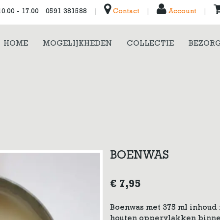
0.00 - 17.00
0591 381588
|
Contact
|
Account
|
HOME
MOGELIJKHEDEN
COLLECTIE
BEZORG
BOENWAS
€
7,95
Boenwas met 375 ml inhoud
houten oppervlakken binne