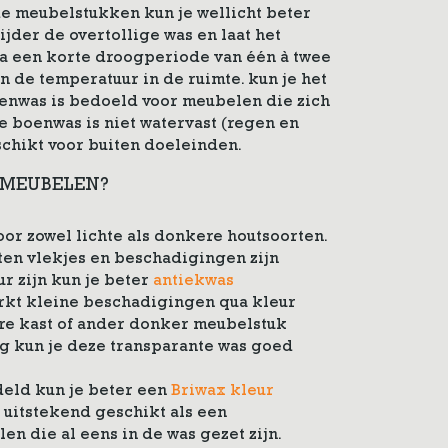
de meubelstukken kun je wellicht beter
jder de overtollige was en laat het
a een korte droogperiode van één à twee
van de temperatuur in de ruimte. kun je het
enwas is bedoeld voor meubelen die zich
De boenwas is niet watervast (regen en
chikt voor buiten doeleinden.
 MEUBELEN?
or zowel lichte als donkere houtsoorten.
ten vlekjes en beschadigingen zijn
ur zijn kun je beter
antiekwas
rkt kleine beschadigingen qua kleur
re kast of ander donker meubelstuk
ig kun je deze transparante was goed
eld kun je beter een
Briwax kleur
 uitstekend geschikt als een
 die al eens in de was gezet zijn.