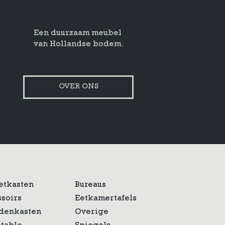
Een duurzaam meubel
van Hollandse bodem.
OVER ONS
etkasten
Bureaus
ssoirs
Eetkamertafels
denkasten
Overige