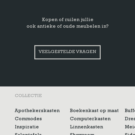
Kopen of ruilen jullie
ook antieke of oude meubelen in?
VEELGESTELDE VRAGEN
COLLECTIE
Apothekerskasten
Boekenkast op maat
Buff
Commodes
Computerkasten
Dre
Inspiratie
Linnenkasten
Mei