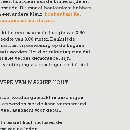
an een houtkleur aan de binnenzijde en
tenzijde. Dit model boekenkast hebben
n een andere kleur:
boekenkast Ral
boekenkast met deuren
.
kt tot een maximale hoogte van 2,50
edte van 3,00 meter. Dankzij de
de kast vij eenvoudig op de begane
aats worden. Houd er rekening mee dat
lf niet verder demontabel zijn,
 verdieping via een trap meestal niet
WERK VAN MASSIEF HOUT
maat worden gemaakt in onze eigen
len worden met de hand vervaardigd
veel aandacht voor detail.
 massief hout, inclusief de
ms van de laden.