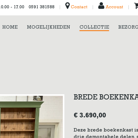
0.00 - 17.00
0591 381588
|
Contact
|
Account
|
HOME
MOGELIJKHEDEN
COLLECTIE
BEZORG
BREDE BOEKENKA
€
3.690,00
Deze brede boekenkast is
drie demontabele delen, 