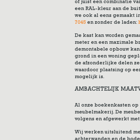
of juist een combinatie v
een RAL-kleur aan de bui
we ook al eens gemaakt i
7045
en zonder de laden:
De kast kan worden gemaa
meter en een maximale bre
demontabele opbouw kan 
grond in een woning gepl
de afzonderlijke delen ze
waardoor plaatsing op een
mogelijk is.
AMBACHTELIJK MAAT
Al onze boekenkasten op 
meubelmakerij. De meube
volgens en afgewerkt met 
Wij werken uitsluitend met
achterwanden en de bode