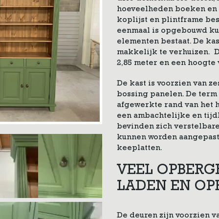
hoeveelheden boeken en sp
koplijst en plintframe bes
eenmaal is opgebouwd kun 
elementen bestaat. De kast
makkelijk te verhuizen. D
2,85 meter en een hoogte 
De kast is voorzien van z
bossing panelen. De term
afgewerkte rand van het h
een ambachtelijke en tijd
bevinden zich verstelbar
kunnen worden aangepast 
keeplatten.
VEEL OPBERG
LADEN EN OP
De deuren zijn voorzien 