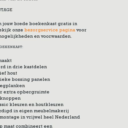
NTAGE
 jouw brede boekenkast gratis in
Bekijk onze
bezorgservice pagina
voor
mogelijkheden en voorwaarden.
BOEKENKAST:
maakt
rd in drie kastdelen
ief hout
sieke bossing panelen
 legplanken
or extra opbergruimte
lknoppen
ssic kleuren en houtkleuren
rdigd in eigen meubelmakerij
 montage in vrijwel heel Nederland
p maat combineert een