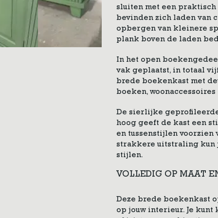
sluiten met een praktisc
bevinden zich laden van ci
opbergen van kleinere spu
plank boven de laden bed
In het open boekengedeelt
vak geplaatst, in totaal v
brede boekenkast met deu
boeken, woonaccessoires 
De sierlijke geprofileerd
hoog geeft de kast een sti
en tussenstijlen voorzien 
strakkere uitstraling kun
stijlen.
VOLLEDIG OP MAAT E
Deze brede boekenkast o
op jouw interieur. Je kunt