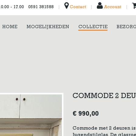
0.00 - 17.00
0591 381588
|
Contact
|
Account
|
HOME
MOGELIJKHEDEN
COLLECTIE
BEZORG
COMMODE 2 DE
€
990,00
Commode met 2 deuren is 
Jugendstilglas. De glasr