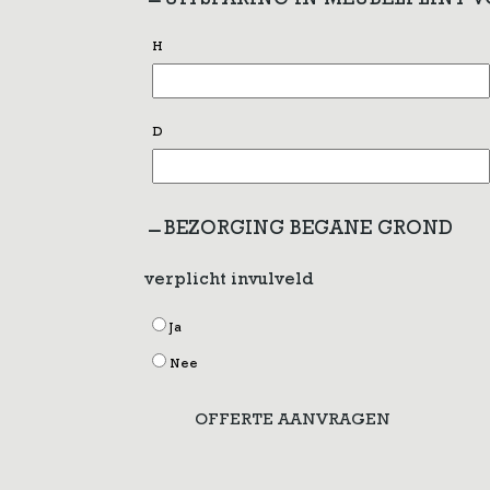
UITSPARING IN MEUBELPLINT 
H
D
BEZORGING BEGANE GROND
verplicht invulveld
Ja
Nee
OFFERTE AANVRAGEN