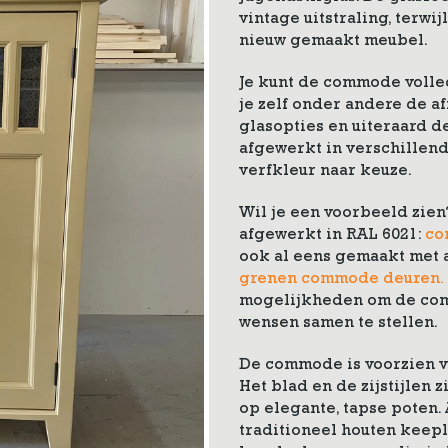
vintage uitstraling, terwi
nieuw gemaakt meubel.
Je kunt de commode volle
je zelf onder andere de a
glasopties en uiteraard d
afgewerkt in verschillend
verfkleur naar keuze.
Wil je een voorbeeld zie
afgewerkt in RAL 6021:
co
ook al eens gemaakt met 
grenen commode deuren.
mogelijkheden om de com
wensen samen te stellen.
De commode is voorzien v
Het blad en de zijstijlen 
op elegante, tapse poten.
traditioneel houten keep