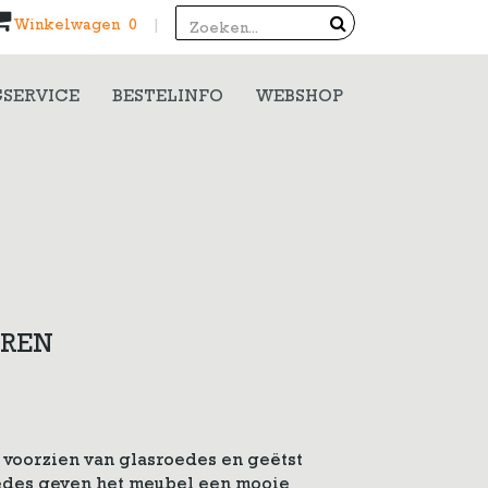
Search
Winkelwagen 0
|
SERVICE
BESTELINFO
WEBSHOP
UREN
voorzien van glasroedes en geëtst
oedes geven het meubel een mooie