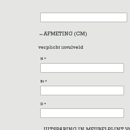
AFMETING (CM)
verplicht invulveld
H
*
Br
*
D
*