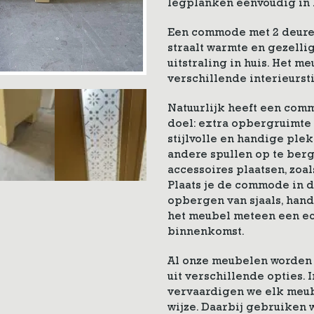
legplanken eenvoudig in h
Een commode met 2 deuren 
straalt warmte en gezellig
uitstraling in huis. Het 
verschillende interieursti
Natuurlijk heeft een com
doel: extra opbergruimte 
stijlvolle en handige ple
andere spullen op te ber
accessoires plaatsen, zoals
Plaats je de commode in de
opbergen van sjaals, han
het meubel meteen een ec
binnenkomst.
Al onze meubelen worden 
uit verschillende opties.
vervaardigen we elk meub
wijze. Daarbij gebruiken w