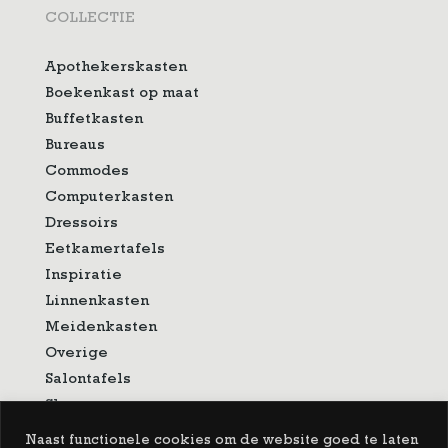
COLLECTIE
Apothekerskasten
Boekenkast op maat
Buffetkasten
Bureaus
Commodes
Computerkasten
Dressoirs
Eetkamertafels
Inspiratie
Linnenkasten
Meidenkasten
Overige
Salontafels
Showroom
Sidetable
Naast functionele cookies om de website goed te laten