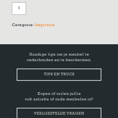
Dressoir
in
de
Briwax
Categorie:
Inspiratie
aantal
Handige tips om je meubel te
onderhouden en te beschermen.
TIPS EN TRUCS
Kopen of ruilen jullie
ook antieke of oude meubelen in?
VEELGESTELDE VRAGEN