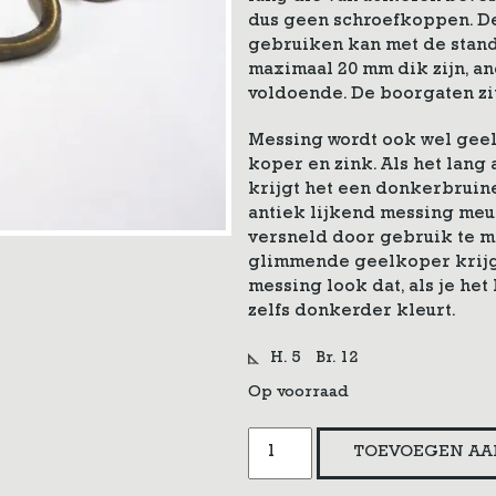
dus geen schroefkoppen. De 
gebruiken kan met de stan
maximaal 20 mm dik zijn, an
voldoende. De boorgaten zit
Messing wordt ook wel gee
koper en zink. Als het lang
krijgt het een donkerbruine
antiek lijkend messing meu
versneld door gebruik te m
glimmende geelkoper krijgt
messing look dat, als je het
zelfs donkerder kleurt.
H. 5
Br. 12
Op voorraad
Engelse
TOEVOEGEN AA
meubelgreep
aantal