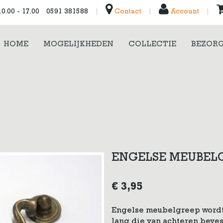
0.00 - 17.00
0591 381588
|
Contact
|
Account
|
HOME
MOGELIJKHEDEN
COLLECTIE
BEZORG
ENGELSE MEUBEL
€
3,95
Engelse meubelgreep wordt
lang die van achteren beves