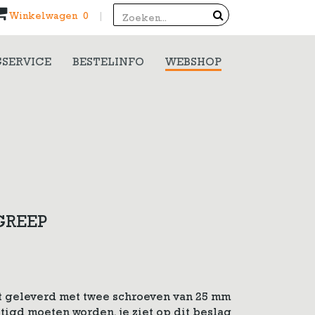
Search
Winkelwagen 0
|
SERVICE
BESTELINFO
WEBSHOP
GREEP
 geleverd met twee schroeven van 25 mm
tigd moeten worden, je ziet op dit beslag