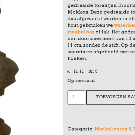
gedraaide torentjes. In som
klokken. Deze gedraaide t
dus afgewerkt worden in elk
hout gebruiken we
waterbei
meubelwas
of lak. Het gedra
een doorsnee heeft van 10 
11 cm, zonder de stift. Op d
secretaire afgebeeld met ee
hoeken.
H. 11
Br. 5
Op voorraad
Gedraaide
TOEVOEGEN AA
toren
aantal
Categorie:
Meubelpoten & 