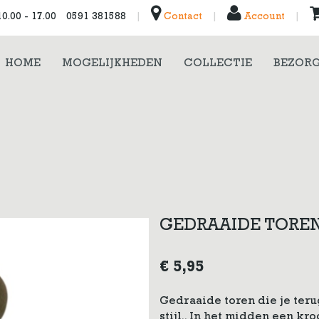
0.00 - 17.00
0591 381588
|
Contact
|
Account
|
HOME
MOGELIJKHEDEN
COLLECTIE
BEZORG
GEDRAAIDE TORE
€
5,95
Gedraaide toren die je teru
stijl,. In het midden een kr