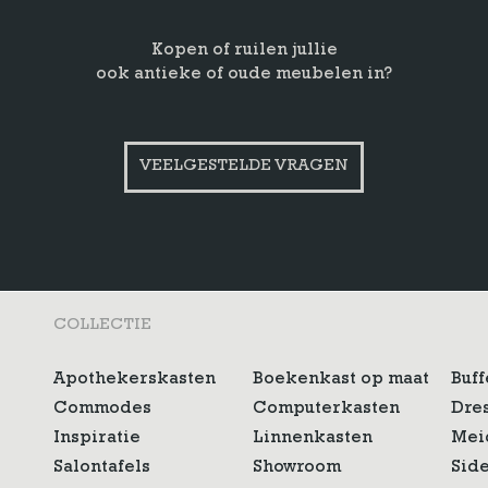
Kopen of ruilen jullie
ook antieke of oude meubelen in?
VEELGESTELDE VRAGEN
COLLECTIE
Apothekerskasten
Boekenkast op maat
Buff
Commodes
Computerkasten
Dre
Inspiratie
Linnenkasten
Mei
Salontafels
Showroom
Sid