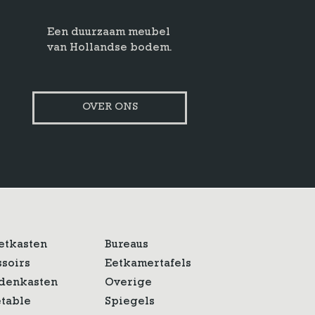
Een duurzaam meubel
van Hollandse bodem.
OVER ONS
etkasten
Bureaus
ssoirs
Eetkamertafels
denkasten
Overige
etable
Spiegels