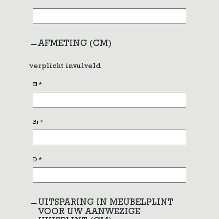
AFMETING (CM)
verplicht invulveld
H
*
Br
*
D
*
UITSPARING IN MEUBELPLINT
VOOR UW AANWEZIGE