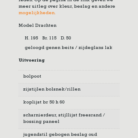
laden. Op de pagina in de link geven we
meer uitleg over kleur, beslag en andere
mogelijkheden.
Model Drachten
H. 195
Br. 115
D. 50
geloogd genen beits / zijdeglans lak
Uitvoering
bolpoot
zijstijlen bolsnek/rillen
koplijst br 50 h 60
scharnierdeur, stijllijst freesrand /
bossing paneel
jugendstil gebogen beslag oud