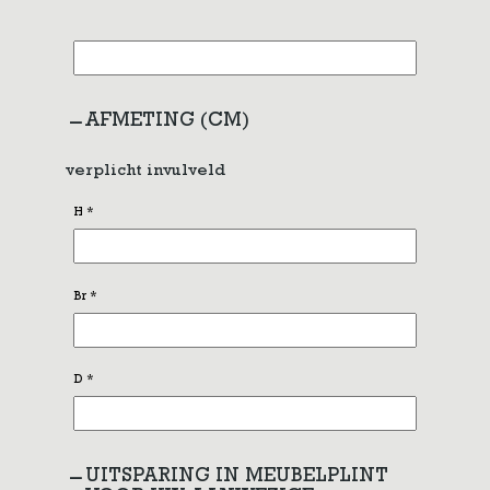
AFMETING (CM)
verplicht invulveld
H
*
Br
*
D
*
UITSPARING IN MEUBELPLINT