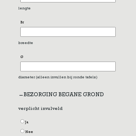
lengte
Br
breedte
Ø
diameter (alleen invullen bij ronde tafels)
BEZORGING BEGANE GROND
verplicht invulveld
Ja
Nee