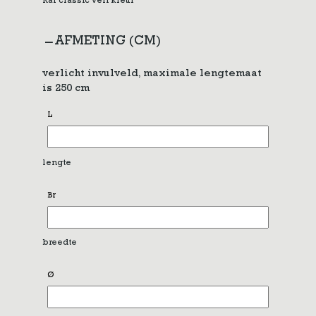
Ral classic verf kleur
AFMETING (CM)
verlicht invulveld, maximale lengtemaat
is 250 cm
L
lengte
Br
breedte
Ø