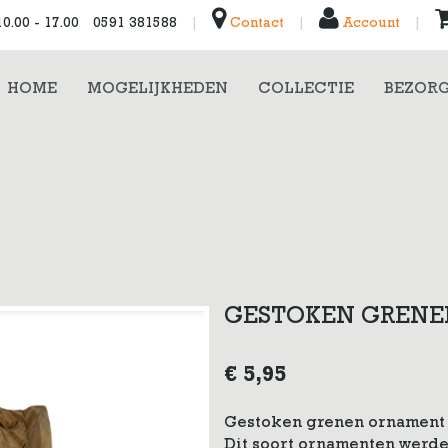
0.00 - 17.00
0591 381588
|
Contact
|
Account
|
HOME
MOGELIJKHEDEN
COLLECTIE
BEZORG
GESTOKEN GREN
€
5,95
Gestoken grenen ornament v
Dit soort ornamenten werde