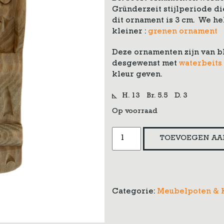
Gründerzeit stijlperiode di
dit ornament is 3 cm. We h
kleiner :
grenen ornament
Deze ornamenten zijn van 
desgewenst met
waterbeits
kleur geven.
H. 13
Br. 5.5
D. 3
Op voorraad
Gestoken
TOEVOEGEN AA
grenen
ornament
aantal
Categorie:
Meubelpoten & 