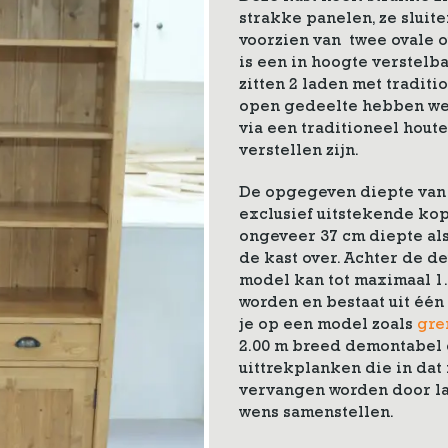
strakke panelen, ze sluit
voorzien van twee ovale 
is een in hoogte verstelb
zitten 2 laden met tradi
open gedeelte hebben we
via een traditioneel hout
verstellen zijn.
De opgegeven diepte van 
exclusief uitstekende kopl
ongeveer 37 cm diepte al
de kast over. Achter de de
model kan tot maximaal 1
worden en bestaat uit éé
je op een model zoals
gre
2.00 m breed demontabel
uittrekplanken die in dat
vervangen worden door la
wens samenstellen.