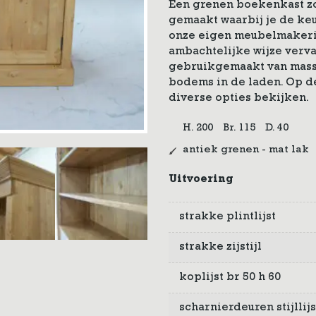
Een grenen boekenkast zo
gemaakt waarbij je de keu
onze eigen meubelmakeri
ambachtelijke wijze verva
gebruikgemaakt van massi
bodems in de laden. Op 
diverse opties bekijken.
H. 200
Br. 115
D. 40
antiek grenen - mat lak
Uitvoering
strakke plintlijst
strakke zijstijl
koplijst br 50 h 60
scharnierdeuren stijllij