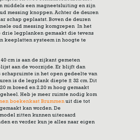
en middels een magneetsluiting en zijn
oud messing knoppen. Achter de deuren
aar schap geplaatst. Boven de deuren
tionele oud messing komgrepen In het
 drie legplanken gemaakt die tevens
en keeplatten systeem in hoogte te
40 cm is aan de zijkant gemeten
ijst aan de voorzijde. Er blijft dan
s schapruimte in het open gedeelte van
uren is de legplank diepte ± 32 cm. Dit
.20 m breed en 2.20 m hoog gemaakt
n geheel. Heb je meer ruimte nodig kom
nen boekenkast Brummen
uit die tot
 gemaakt kan worden. De
 model zitten kunnen uiteraard
den en verder kun je alles naar eigen