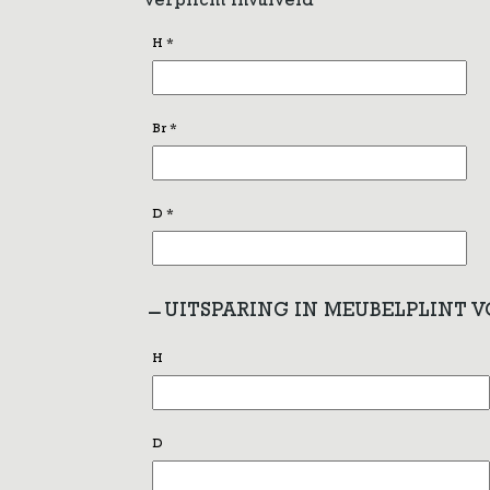
verplicht invulveld
H
*
Br
*
D
*
UITSPARING IN MEUBELPLINT 
H
D