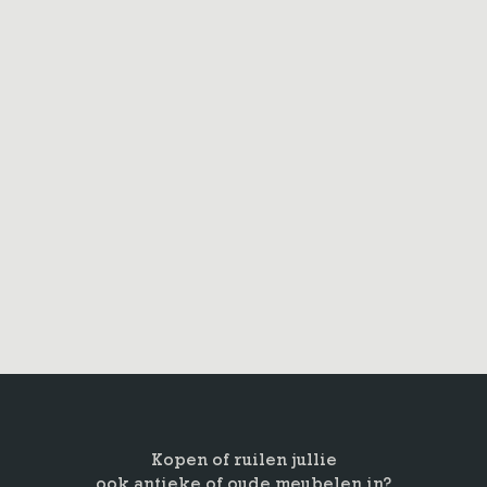
Kopen of ruilen jullie
ook antieke of oude meubelen in?