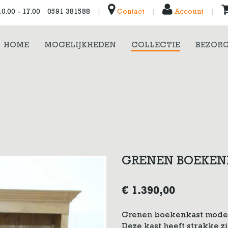
0.00 - 17.00
0591 381588
|
Contact
|
Account
|
HOME
MOGELIJKHEDEN
COLLECTIE
BEZORG
GRENEN BOEKEN
€
1.390,00
Grenen boekenkast model D
Deze kast heeft strakke z