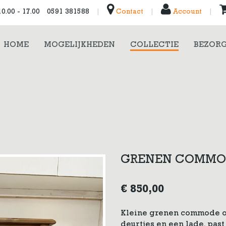
0.00 - 17.00
0591 381588
|
Contact
|
Account
|
HOME
MOGELIJKHEDEN
COLLECTIE
BEZORG
GRENEN COMMOD
€
850,00
Kleine grenen commode op 
deurtjes en een lade, past