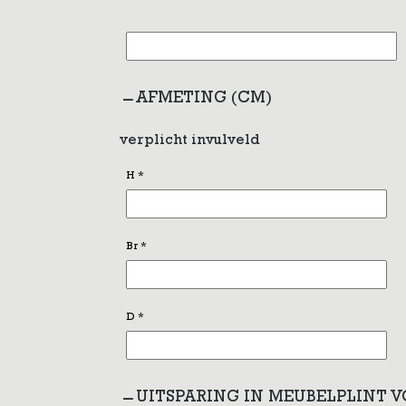
AFMETING (CM)
verplicht invulveld
H
*
Br
*
D
*
UITSPARING IN MEUBELPLINT 