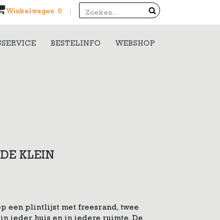
Search
Winkelwagen 0
|
SERVICE
BESTELINFO
WEBSHOP
E KLEIN
een plintlijst met freesrand, twee
 in ieder huis en in iedere ruimte. De