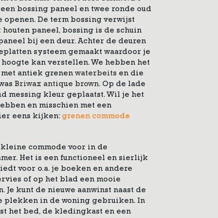
n een bossing paneel en twee ronde oud
 openen. De term bossing verwijst
t houten paneel, bossing is de schuin
aneel bij een deur. Achter de deuren
eplatten systeem gemaakt waardoor je
 hoogte kan verstellen. We hebben het
 met antiek grenen
waterbeits
en die
lwas
Briwax antique brown
. Op de lade
d messing kleur geplaatst. Wil je het
 hebben en misschien met een
ier eens kijken:
grenen commode
n kleine commode voor in de
er. Het is een functioneel en sierlijk
iedt voor o.a. je boeken en andere
ervies of op het blad een mooie
en. Je kunt de nieuwe aanwinst naast de
 plekken in de woning gebruiken. In
st het bed, de kledingkast en een