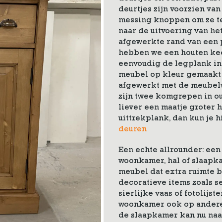
deurtjes zijn voorzien va
messing knoppen om ze te
naar de uitvoering van he
afgewerkte rand van een p
hebben we een houten ke
eenvoudig de legplank in
meubel op kleur gemaakt
afgewerkt met de meube
zijn twee komgrepen in ou
liever een maatje groter
uittrekplank, dan kun je h
deuren
Een echte allrounder: ee
woonkamer, hal of slaapkam
meubel dat extra ruimte b
decoratieve items zoals s
sierlijke vaas of fotolijst
woonkamer ook op andere
de slaapkamer kan nu naa