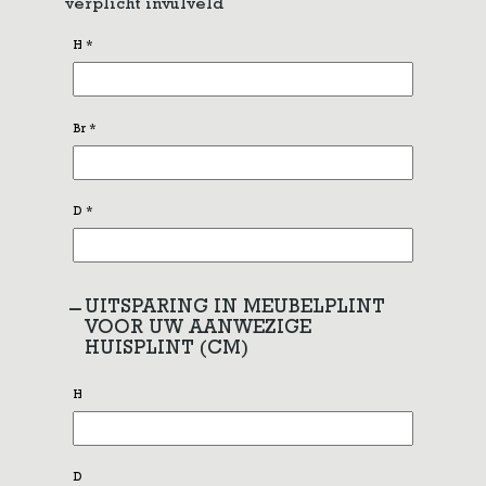
verplicht invulveld
H
*
Br
*
D
*
UITSPARING IN MEUBELPLINT
VOOR UW AANWEZIGE
HUISPLINT (CM)
H
D