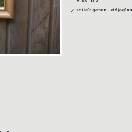
H. 98
D. 3
antiek genen - zidjeglan