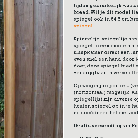
tijden gebruikelijk was bij
breed. Wil je dit model l
spiegel ook in 54.5 cm bre
spiegel
Spiegeltje, spiegeltje a
spiegel in een mooie massi
slaapkamer direct een lan
even snel een hand door j
doet, deze spiegel biedt e
verkrijgbaar in verschil
Ophanging in portret- (ve
(horizontaal) mogelijk. A
spiegellijst zijn diverse
houten spiegel op in je h
en combineer het met and
Gratis verzending
via Po