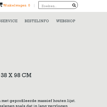
Search
Winkelwagen 0
|
SERVICE
BESTELINFO
WEBSHOP
38 X 98 CM
 met geprofileerde massief houten lijst.
geslepen zoals dat in lang vervlogen