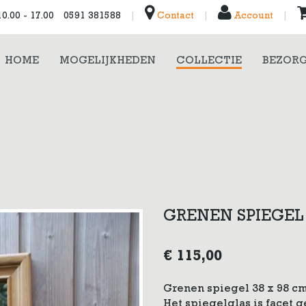
0.00 - 17.00
0591 381588
|
Contact
|
Account
|
HOME
MOGELIJKHEDEN
COLLECTIE
BEZORG
GRENEN SPIEGEL 
€
115,00
Grenen spiegel 38 x 98 cm
Het spiegelglas is facet 