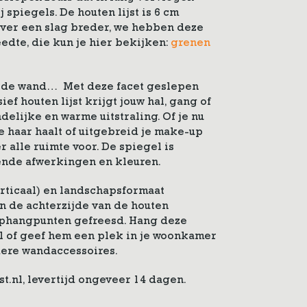
 spiegels. De houten lijst is 6 cm
iever een slag breder, we hebben deze
edte, die kun je hier bekijken:
grenen
an de wand… Met deze facet geslepen
ef houten lijst krijgt jouw hal, gang of
delijke en warme uitstraling. Of je nu
e haar haalt of uitgebreid je make-up
r alle ruimte voor. De spiegel is
lende afwerkingen en kleuren.
rticaal) en landschapsformaat
an de achterzijde van de houten
 ophangpunten gefreesd. Hang deze
al of geef hem een plek in je woonkamer
ere wandaccessoires.
st.nl, levertijd ongeveer 14 dagen.