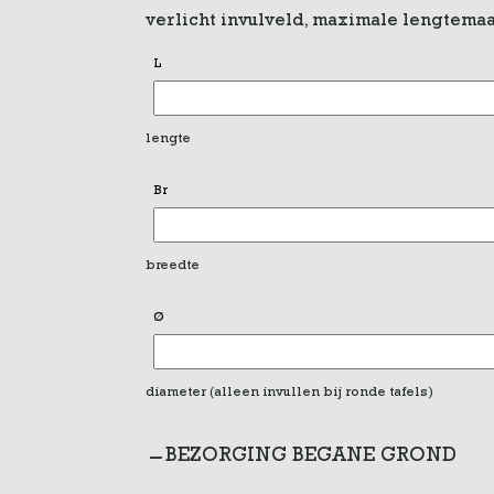
verlicht invulveld, maximale lengtemaa
L
lengte
Br
breedte
Ø
diameter (alleen invullen bij ronde tafels)
BEZORGING BEGANE GROND