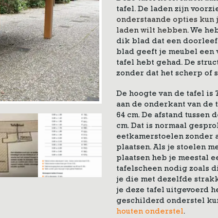
tafel. De laden zijn voorz
onderstaande opties kun j
laden wilt hebben.
We heb
dik blad dat een doorleef
blad geeft je meubel een v
tafel hebt gehad. De struc
zonder dat het scherp of s
De hoogte van de tafel is 
aan de onderkant van de ta
64 cm. De afstand tussen d
cm. Dat is normaal gespr
eetkamerstoelen zonder a
plaatsen. Als je stoelen m
plaatsen heb je meestal 
tafelscheen nodig zoals d
je die met dezelfde strakk
je deze tafel uitgevoerd 
geschilderd onderstel kun
houten onderstel
.