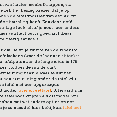
ien van houten
meubelknoppen
, via
e zelf het beslag kiezen dat je op
ben de tafel voorzien van een 2.8 cm
de uitstraling heeft. Een doorleefd
intage look, alsof je nooit een andere
tuur van het hout is goed zichtbaar,
plinterig aanvoelt.
78 cm. De vrije ruimte van de vloer tot
felscheen (waar de laden in zitten) is
e tafelpoten aan de lange zijde is 175
oken voldoende ruimte om 3
rmleuning naast elkaar te kunnen
et een armleuning onder de tafel wilt
een tafel met een opgezaagde
it model:
grenen eettafel
. Uiteraard kun
e tafelpoot krijgen als dit model. Wil
hebben met wat andere opties en een
 je zo’n model hier bekijken:
tafel met