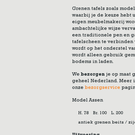
Grenen tafels zoals mode
waarbij je de keuze hebt 
eigen meubelmakerij word
ambachtelijke wijze verv
een traditionele pen en g
tafelscheen te verbinden 
wordt op het onderstel va
wordt alleen gebruik gema
bodems in laden.
We
bezorgen
je op maat 
geheel Nederland. Meer i
onze
bezorgservice
pagin
Model Assen
H. 78
Br. 100
L. 200
antiek grenen beits / zi