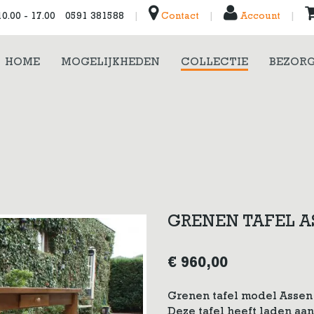
0.00 - 17.00
0591 381588
|
Contact
|
Account
|
HOME
MOGELIJKHEDEN
COLLECTIE
BEZORG
GRENEN TAFEL A
€
960,00
Grenen tafel model Assen 
Deze tafel heeft laden aa