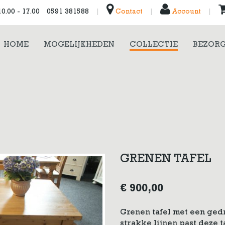
0.00 - 17.00
0591 381588
|
Contact
|
Account
|
HOME
MOGELIJKHEDEN
COLLECTIE
BEZORG
GRENEN TAFEL
€
900,00
Grenen tafel met een gedra
strakke lijnen past deze t