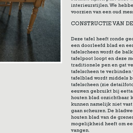
interieurstijlen. We hebb
voorzien van een oud me
CONSTRUCTIE VAN DE
Deze tafel heeft ronde ged
een doorleefd blad en een
tafelscheen wordt de balk
tafelpoot loopt en deze m
traditionele pen en gat v
tafelscheen te verbinden 
tafelblad wordt middels 
tafelscheen (zie detailfot
eeuwen gebruikt bij eetta
houten blad onzichtbaar 
kunnen namelijk niet vas
gaan scheuren. De bladwer
houten blad van de grenen 
mogelijkheid heeft om ee
vangen.