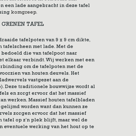
en een lade aangebracht in deze tafel
ssing
komgreep.
 GRENEN TAFEL
raaide tafelpoten van 9 x 9 cm dikte,
 tafelscheen met lade. Met de
 bedoeld die van tafelpoot naar
et elkaar verbindt. Wij werken met een
erbinding om de tafelpoten met de
voorzien van houten deuvels. Het
bladwervels vastgezet aan de
o). Deze traditionele bouwwijze wordt al
fels en zorgt ervoor dat het massief
kan werken. Massief houten tafelbladen
t gelijmd worden want dan kunnen ze
vels zorgen ervoor dat het massief
tafel op z’n plek blijft, maar wel de
n eventuele werking van het hout op te