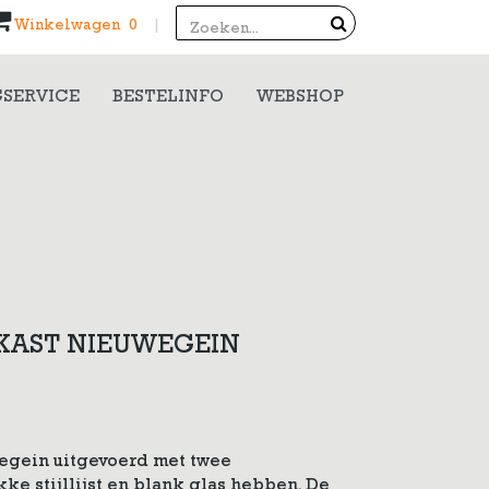
Search
Winkelwagen 0
|
SERVICE
BESTELINFO
WEBSHOP
KAST NIEUWEGEIN
egein uitgevoerd met twee
ke stijllijst en blank glas hebben. De