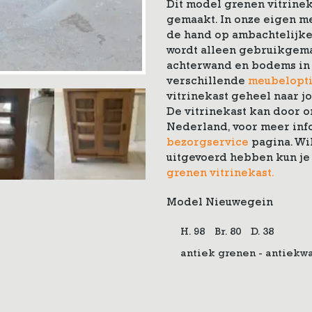
Dit model grenen vitrine
gemaakt. In onze eigen 
de hand op ambachtelijke
wordt alleen gebruikgema
achterwand en bodems in 
verschillende
meubelopt
vitrinekast geheel naar j
De vitrinekast kan door 
Nederland, voor meer info
bezorgservice
pagina. Wil
uitgevoerd hebben kun je 
grenen vitrinekast.
Model Nieuwegein
H. 98
Br. 80
D. 38
antiek grenen - antiekw