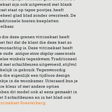
nekast zijn ook uitgevoerd met blank
ast staat op tapse pootjes, heeft
 geheel glad blad zonder oversteek. De
raditionele houten keeplatten
elbaar.
n
die deze grenen vitrinekast heeft
et feit dat de klant die deze kast zo
oonachtig is. Deze vitrinekast heeft
de oude
antique store display cases
zoals
gelse winkels tegenkwam. Traditioneel
d met schuifdeuren uitgevoerd, stijlvol
kkelijk in gebruik. Tegenwoordig
n die eigenlijk een tijdloos design
kje in de woonkamer. Uiteraard kun je
re kleur of met andere opties
bben dit model ook al eens gemaakt in
t 3 schuifdeuren en in het blad ook
itrinekast Soesterberg.