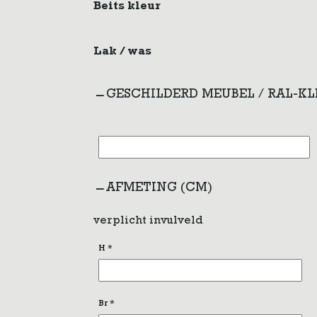
Beits kleur
Lak / was
GESCHILDERD MEUBEL / RAL-K
AFMETING (CM)
verplicht invulveld
H
*
Br
*