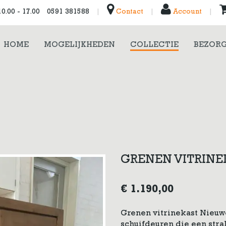
0.00 - 17.00
0591 381588
|
Contact
|
Account
|
HOME
MOGELIJKHEDEN
COLLECTIE
BEZORG
GRENEN VITRINE
€
1.190,00
Grenen vitrinekast Nieuw
schuifdeuren die een strak