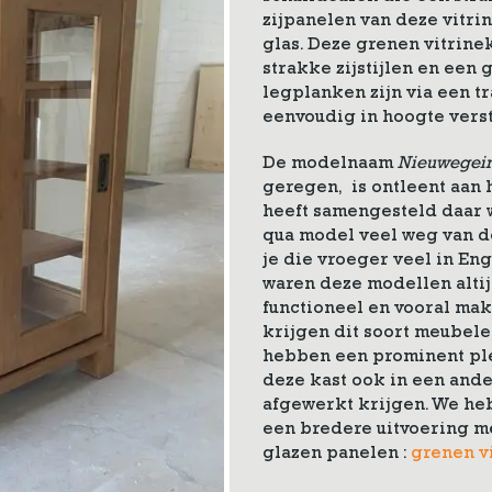
zijpanelen van deze vitri
glas. Deze grenen vitrinek
strakke zijstijlen en een
legplanken zijn via een t
eenvoudig in hoogte verst
De modelnaam
Nieuwegei
geregen, is ontleent aan h
heeft samengesteld daar w
qua model veel weg van 
je die vroeger veel in En
waren deze modellen altij
functioneel en vooral ma
krijgen dit soort meubele
hebben een prominent ple
deze kast ook in een ande
afgewerkt krijgen. We he
een bredere uitvoering me
glazen panelen :
grenen v