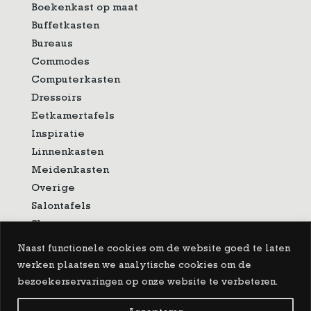
Boekenkast op maat
Buffetkasten
Bureaus
Commodes
Computerkasten
Dressoirs
Eetkamertafels
Inspiratie
Linnenkasten
Meidenkasten
Overige
Salontafels
Showroom
Sidetable
Naast functionele cookies om de website goed te laten
Spiegels
werken plaatsen we analytische cookies om de
Tv-meubelen
bezoekerservaringen op onze website te verbeteren.
Vitrinekasten