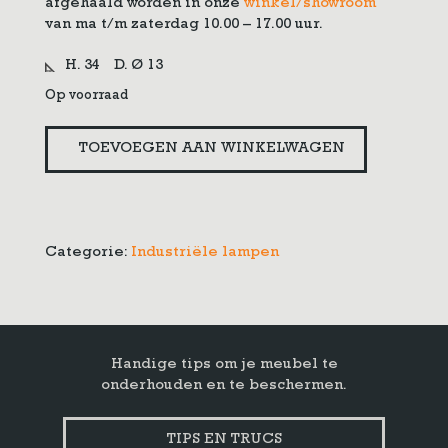
afgehaald worden in onze
winkel/showroom
van ma t/m zaterdag 10.00 – 17.00 uur.
H. 34
D. Ø 13
Op voorraad
Industrieel
TOEVOEGEN AAN WINKELWAGEN
tafellampje
aantal
Categorie:
Industriële lampen
Handige tips om je meubel te
onderhouden en te beschermen.
TIPS EN TRUCS