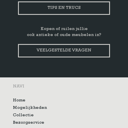
TIPS EN TRUCS
Kopen of ruilen jullie
ook antieke of oude meubelen in?
VEELGESTELDE VRAGEN
NAVI
Home
Mogelijkheden
Collectie
Bezorgservice