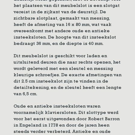
het plaatsen van dit meubelslot is een slotgat
vereist in de zijkant van de deurstijl. De
zichtbare slotplaat, gemaakt van messing,
heeft de afmeting van 16 x 80 mm, wat vaak
overeenkomt met andere oude en antieke
insteeksloten. De hoogte van dit insteekslot
bedraagt 36 mm, en de diepte is 40 mm.
Dit meubelslot is geschikt voor laden en
uitsluitend deuren die naar rechts openen, het
wordt geleverd met een sleutel en messing
kleurige schroefjes. De exacte afmetingen van
dit 2.5 cm insteekslot zijn te vinden in de
detailtekening, en de sleutel heeft een lengte
van 6,5 cm.
Oude en antieke insteeksloten waren
voornamelijk klaviersloten. Dit slottype werd
voor het eerst uitgevonden door Robert Barron
in Engeland in 1778 en door de jaren heen
steeds verder verbeterd. Antieke en oude