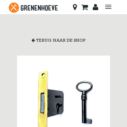
Toggle
navigati
TERUG NAAR DE SHOP