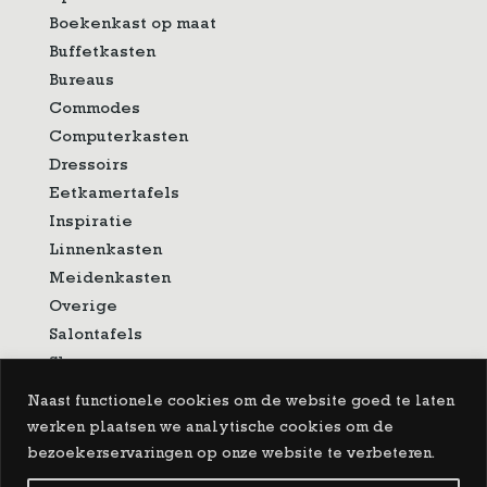
Boekenkast op maat
Buffetkasten
Bureaus
Commodes
Computerkasten
Dressoirs
Eetkamertafels
Inspiratie
Linnenkasten
Meidenkasten
Overige
Salontafels
Showroom
Sidetable
Naast functionele cookies om de website goed te laten
Spiegels
werken plaatsen we analytische cookies om de
Tv-meubelen
bezoekerservaringen op onze website te verbeteren.
Vitrinekasten