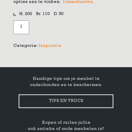
opties aan te vinken;
linnenkasten
.
H. 200
Br. 110
D. 50
Klassieke
Tweedeurskast
aantal
Categorie:
Inspiratie
Handige tips om je meubel te
onderhouden en te beschermen.
TIPS EN TRUCS
Kopen of ruilen jullie
ook antieke of oude meubelen in?