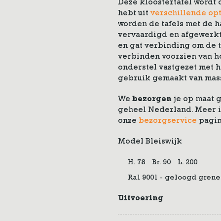
Deze kloostertafel wordt 
hebt uit
verschillende opt
worden de tafels met de h
vervaardigd en afgewerkt
en gat verbinding om de t
verbinden voorzien van ho
onderstel vastgezet met h
gebruik gemaakt van mass
We
bezorgen
je op maat 
geheel Nederland. Meer i
onze
bezorgservice
pagin
Model Bleiswijk
H. 78
Br. 90
L. 200
Ral 9001 - geloogd grene
Uitvoering