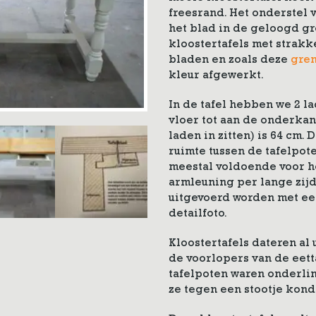
freesrand. Het onderstel v
het blad in de geloogd g
kloostertafels met strakk
bladen en zoals deze
gren
kleur afgewerkt.
In de tafel hebben we 2 l
vloer tot aan de onderkan
laden in zitten) is 64 cm. 
ruimte tussen de tafelpote
meestal voldoende voor he
armleuning per lange zijd
uitgevoerd worden met een
detailfoto.
Kloostertafels dateren al
de voorlopers van de eetta
tafelpoten waren onderli
ze tegen een stootje kond