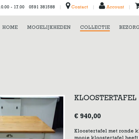
0.00 - 17.00
0591 381588
|
Contact
|
Account
|
HOME
MOGELIJKHEDEN
COLLECTIE
BEZORG
KLOOSTERTAFEL
€
940,00
Kloostertafel met ronde k
mooie kloostertafel heeft