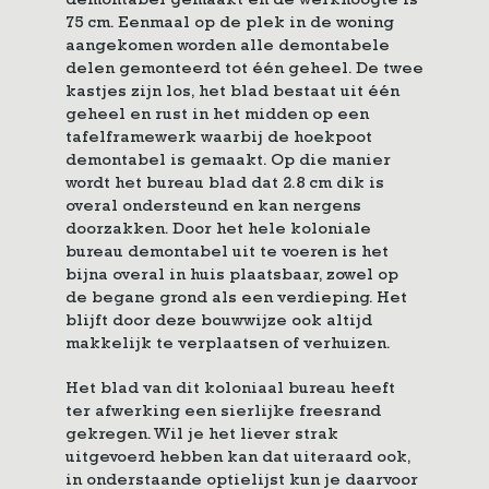
demontabel gemaakt en de werkhoogte is
75 cm. Eenmaal op de plek in de woning
aangekomen worden alle demontabele
delen gemonteerd tot één geheel. De twee
kastjes zijn los, het blad bestaat uit één
geheel en rust in het midden op een
tafelframewerk waarbij de hoekpoot
demontabel is gemaakt. Op die manier
wordt het bureau blad dat 2.8 cm dik is
overal ondersteund en kan nergens
doorzakken. Door het hele koloniale
bureau demontabel uit te voeren is het
bijna overal in huis plaatsbaar, zowel op
de begane grond als een verdieping. Het
blijft door deze bouwwijze ook altijd
makkelijk te verplaatsen of verhuizen.
Het blad van dit koloniaal bureau heeft
ter afwerking een sierlijke freesrand
gekregen. Wil je het liever strak
uitgevoerd hebben kan dat uiteraard ook,
in onderstaande optielijst kun je daarvoor