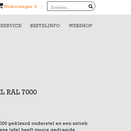
Search
Winkelwagen 0
|
SERVICE
BESTELINFO
WEBSHOP
L RAL 7000
7000 gekleurd onderstel en een antiek
eze tafel heeft mooie gedraaide