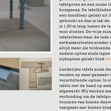
tafelpoten en een ruime 
komgreep. De tafelbladen b
een houtkleur gelakt uit. 
gebruikt en dan is lak de
is 1.50 m lang, tussen de t
voor stoelen. De vrije ru
tafelscheen waar de lade i
eetkamerstoelen zonder a
altijd meer als voldoende
andere opties zoals tapse
zijdeglans gelakt blad:
wi
Landelijke tafels zoals de
worden op maat gemaakt wa
verschillende opties. In
tafels met de hand op amb
afgewerkt. Wij werken met
verbinding om de tafelpo
voorzien van houten deuve
vastgezet met houten blad