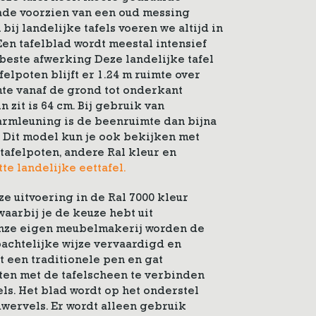
lade voorzien van een oud messing
ij landelijke tafels voeren we altijd in
Een tafelblad wordt meestal intensief
 beste afwerking Deze landelijke tafel
afelpoten blijft er 1.24 m ruimte over
imte vanaf de grond tot onderkant
n zit is 64 cm. Bij gebruik van
rmleuning is de beenruimte dan bijna
. Dit model kun je ook bekijken met
 tafelpoten, andere Ral kleur en
tte landelijke eettafel.
ze uitvoering in de Ral 7000 kleur
arbij je de keuze hebt uit
 onze eigen meubelmakerij worden de
achtelijke wijze vervaardigd en
 een traditionele pen en gat
ten met de tafelscheen te verbinden
ls. Het blad wordt op het onderstel
wervels. Er wordt alleen gebruik