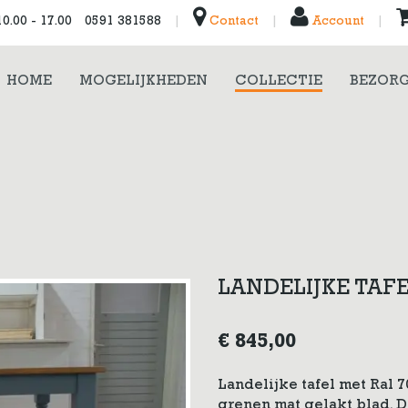
0.00 - 17.00
0591 381588
|
Contact
|
Account
|
HOME
MOGELIJKHEDEN
COLLECTIE
BEZORG
LANDELIJKE TAFE
€
845,00
Landelijke tafel met Ral 
grenen mat gelakt blad. D