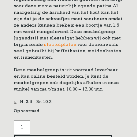
tegenwoordig een vloeistof gebruikt die zorgt
voor deze mooie natuurlijk ogende patina.Al
naargelang de hardheid van het hout kan het
zijn dat je de schroefjes moet voorboren omdat
ze anders kunnen breken; een boortje van 1.5
mm wordt meegeleverd. Deze meubelgreep
Jugendstil met sleutelgat hebben wij ook met
bijpassende
sleutelplaten
voor deuren zoals
veel gebruikt bij buffetkasten, meidenkasten
en linnenkasten.
Deze meubelgreep is uit voorraad leverbaar
en kan online besteld worden. Je kunt de
meubelgrepen ook dagelijks afhalen in onze
winkel van ma t/m zat. 10.00 – 17.00 uur.
H. 3.5
Br. 10.2
Op voorraad
Meubelgreep
jugendstil
met