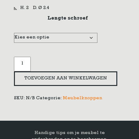
H. 2
D. Ø 2.4
Lengte schroef
Meubelknop
rond
klein
TOEVOEGEN AAN WINKELWAGEN
aantal
SKU:
N/B
Categorie:
Meubelknoppen
Handige tips om je meubel te