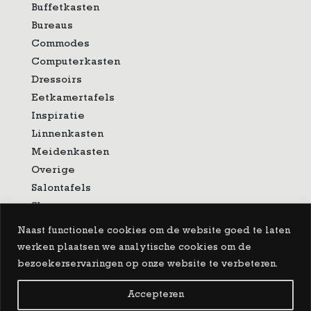
Buffetkasten
Bureaus
Commodes
Computerkasten
Dressoirs
Eetkamertafels
Inspiratie
Linnenkasten
Meidenkasten
Overige
Salontafels
Showroom
Sidetable
Naast functionele cookies om de website goed te laten
Spiegels
werken plaatsen we analytische cookies om de
Tv-meubelen
bezoekerservaringen op onze website te verbeteren.
Vitrinekasten
Accepteren