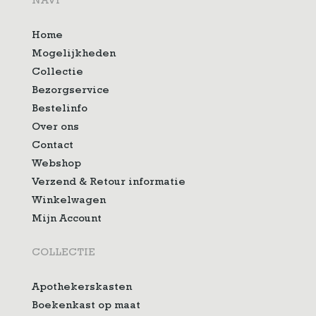
NAVI
Home
Mogelijkheden
Collectie
Bezorgservice
Bestelinfo
Over ons
Contact
Webshop
Verzend & Retour informatie
Winkelwagen
Mijn Account
COLLECTIE
Apothekerskasten
Boekenkast op maat