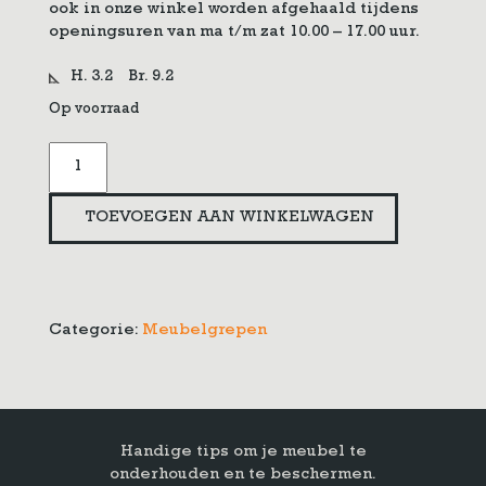
ook in onze winkel worden afgehaald tijdens
openingsuren van ma t/m zat 10.00 – 17.00 uur.
H. 3.2
Br. 9.2
Op voorraad
Oud
messing
meubelgreep
TOEVOEGEN AAN WINKELWAGEN
aantal
Categorie:
Meubelgrepen
Handige tips om je meubel te
onderhouden en te beschermen.