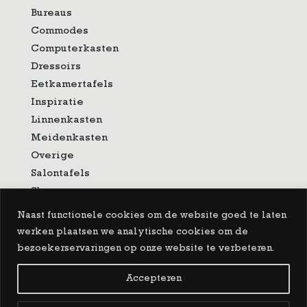
Bureaus
Commodes
Computerkasten
Dressoirs
Eetkamertafels
Inspiratie
Linnenkasten
Meidenkasten
Overige
Salontafels
Showroom
Sidetable
Naast functionele cookies om de website goed te laten
Spiegels
werken plaatsen we analytische cookies om de
Tv-meubelen
bezoekerservaringen op onze website te verbeteren.
Vitrinekasten
Accepteren