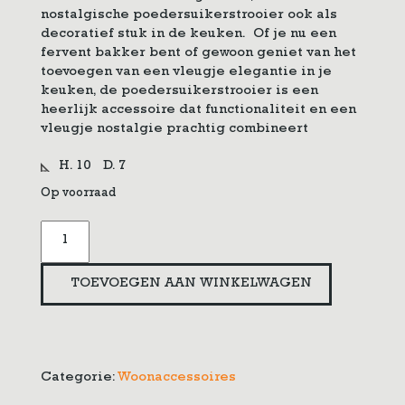
nostalgische poedersuikerstrooier ook als
decoratief stuk in de keuken. Of je nu een
fervent bakker bent of gewoon geniet van het
toevoegen van een vleugje elegantie in je
keuken, de poedersuikerstrooier is een
heerlijk accessoire dat functionaliteit en een
vleugje nostalgie prachtig combineert
H. 10
D. 7
Op voorraad
Poedersuikerstrooier
Lady
Cupcake
TOEVOEGEN AAN WINKELWAGEN
aantal
Categorie:
Woonaccessoires