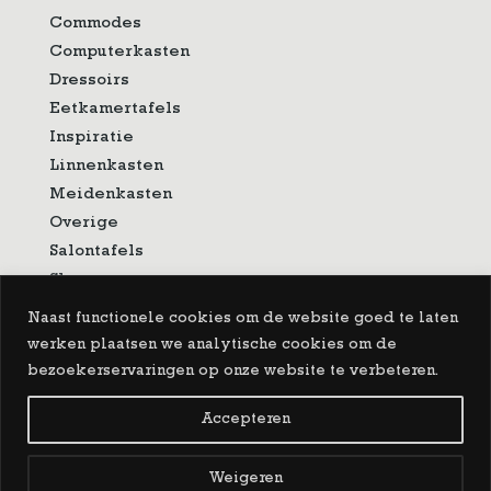
Commodes
Computerkasten
Dressoirs
Eetkamertafels
Inspiratie
Linnenkasten
Meidenkasten
Overige
Salontafels
Showroom
Sidetable
Naast functionele cookies om de website goed te laten
Spiegels
werken plaatsen we analytische cookies om de
Tv-meubelen
bezoekerservaringen op onze website te verbeteren.
Vitrinekasten
Accepteren
Copyright 2026 De Grenenhoeve
|
Algemene
Weigeren
voorwaarden
|
Privacy- en cookiebeleid