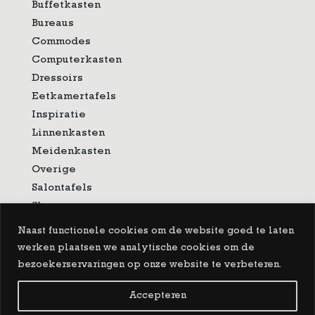
Buffetkasten
Bureaus
Commodes
Computerkasten
Dressoirs
Eetkamertafels
Inspiratie
Linnenkasten
Meidenkasten
Overige
Salontafels
Showroom
Sidetable
Naast functionele cookies om de website goed te laten
Spiegels
werken plaatsen we analytische cookies om de
Tv-meubelen
bezoekerservaringen op onze website te verbeteren.
Vitrinekasten
Accepteren