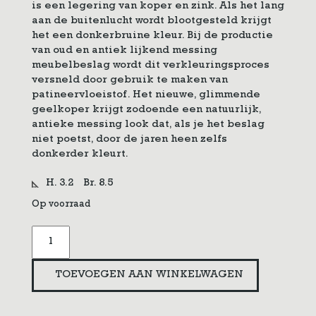
is een legering van koper en zink. Als het lang
aan de buitenlucht wordt blootgesteld krijgt
het een donkerbruine kleur. Bij de productie
van oud en antiek lijkend messing
meubelbeslag wordt dit verkleuringsproces
versneld door gebruik te maken van
patineervloeistof. Het nieuwe, glimmende
geelkoper krijgt zodoende een natuurlijk,
antieke messing look dat, als je het beslag
niet poetst, door de jaren heen zelfs
donkerder kleurt.
H. 3.2
Br. 8.5
Op voorraad
Sleutelplaat
lade
Jugendstil
TOEVOEGEN AAN WINKELWAGEN
stijl
aantal