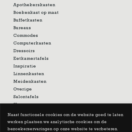
Apothekerskasten
Boekenkast op maat
Buffetkasten
Bureaus
Commodes
Computerkasten
Dressoirs
Eetkamertafels
Inspiratie
Linnenkasten
Meidenkasten
Overige
Salontafels
Showroom
Sidetable
Naast functionele cookies om de website goed te laten
Spiegels
werken plaatsen we analytische cookies om de
Tv-meubelen
bezoekerservaringen op onze website te verbeteren.