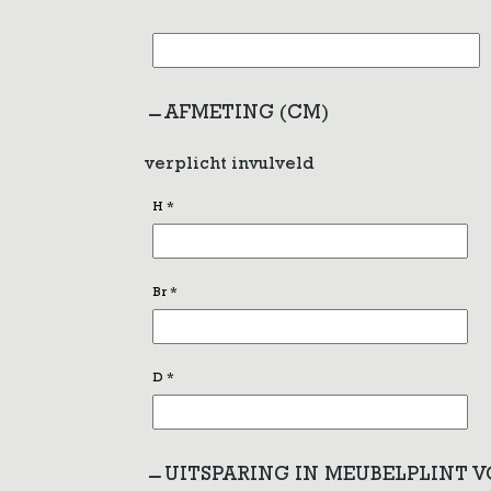
AFMETING (CM)
verplicht invulveld
H
*
Br
*
D
*
UITSPARING IN MEUBELPLINT 