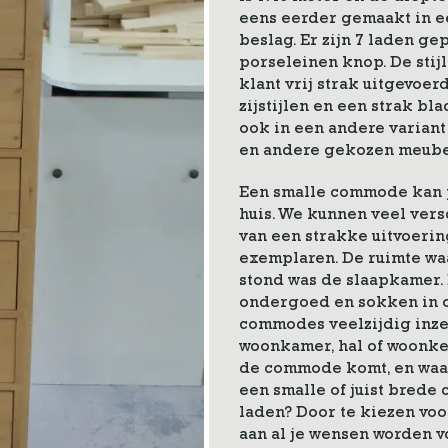
eens eerder gemaakt in e
beslag. Er zijn 7 laden g
porseleinen knop. De stij
klant vrij strak uitgevoerd
zijstijlen en een strak b
ook in een andere variant
en andere gekozen meube
Een smalle commode kan pr
huis. We kunnen veel ve
van een strakke uitvoerin
exemplaren. De ruimte w
stond was de slaapkamer.
ondergoed en sokken in o
commodes veelzijdig inzet
woonkamer, hal of woonke
de commode komt, en waar
een smalle of juist brede
laden? Door te kiezen v
aan al je wensen worden v