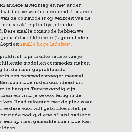
en andere afwerking en met ander
eplaatst en ze worden geopend d.m.v een
l van de commode is op verzoek van de
, een strakke plintlijst, strakke
lad. Deze smalle commode hebben we
 gemaakt met kleinere (lagere) laden
lopties:
smalle hoge ladekast.
aktisch zijn in elke ruimte van je
rschillende modellen commodes maken
g tot de meer geprofileerde
aarin een commode vroeger meestal
 Een commode is dan ook ideaal om
p te bergen. Tegenwoordig zijn
baar en vind je ze ook terug in de
uken. Houd rekening met de plek waar
 je deze voor wilt gebruiken. Heb je
 commode nodig, diepe of juist ondiepe
oor een op maat gemaakte commode kan
oldaan.