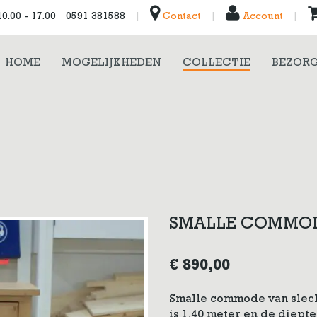
0.00 - 17.00
0591 381588
|
Contact
|
Account
|
HOME
MOGELIJKHEDEN
COLLECTIE
BEZORG
SMALLE COMMO
€
890,00
Smalle commode van slech
is 1.40 meter en de diepte